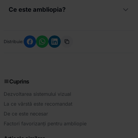
Ce este ambliopia?
Ambliopia este o scadere unilaterala si mai
rar bilaterala a acuitatii vizuale, chiar cu cea
mai buna corectie optica. Este o afectiune
Distribuie:
dobandita ce se instaleaza in primele luni de
viata.
Cuprins
Dezvoltarea sistemului vizual
La ce vârstă este recomandat
De ce este necesar
Factori favorizanți pentru ambliopie