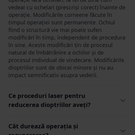
vedeai cu ochelari (prescriși corect) înainte de
operație. Modificările corneene făcute în
timpul operației sunt permanente. Ochiul
fiind o structură vie mai poate suferi
modificări în timp, independent de procedura
în sine. Aceste modificări țin de procesul
natural de îmbătrânire a ochilor și de
procesul individual de vindecare. Modificările
dioptriilor sunt de obicei minore și nu au
impact semnificativ asupra vederii.
Ce proceduri laser pentru
reducerea dioptriilor aveți?
Oferim toate procedurile moderne cu
Cât durează operația și
tehnologie ZEISS:
Smile PRO
– recuperare
ușoară;
Femto LASIK
– rezultate rapide;