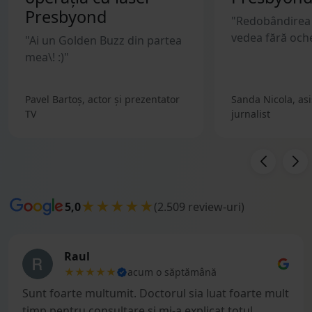
Presbyond
"Redobândirea l
vedea fără oche
"Ai un Golden Buzz din partea
mea\! :)"
Pavel Bartoș, actor și prezentator
Sanda Nicola, asi
TV
jurnalist
★★★★★
5,0
(2.509 review-uri)
Raul
★★★★★
acum o săptămână
Sunt foarte multumit. Doctorul sia luat foarte mult
timp pentru consultare si mi-a explicat totul.