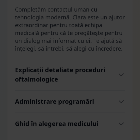
Completăm contactul uman cu
tehnologia modernă. Clara este un ajutor
extraordinar pentru toată echipa
medicală pentru că te pregătește pentru
un dialog mai informat cu ei. Te ajută să
înțelegi, să întrebi, să alegi cu încredere.
Explicații detaliate proceduri
oftalmologice
Clara îți explică orice procedură
Administrare programări
oftalmologică cu răbdare și pe înțelesul
tău - de la operațiile cu laser (Presbyond,
Clara îți gestionează programările 24/7 -
Smile PRO, Femto LASIK) până la
Ghid în alegerea medicului
caută locuri libere și te programează
cataractă sau oricare altele. Poți întreba
direct, te reprogramează instant când ai
despre pregătire, desfășurare,
Clara te ajută să alegi medicul bazat pe
nevoie și te notifică înainte de fiecare