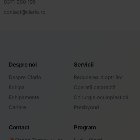
0371 900 195
contact@clario.ro
Despre noi
Servicii
Despre Clario
Reducerea dioptriilor
Echipa
Operații cataractă
Echipamente
Chirurgie oculoplastică
Cariere
Presbyond
Contact
Program
Strada Zagazului, nr.
Luni - Vineri