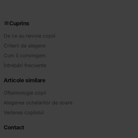
Pe eticheta ochelarilor trebuie specificat că
oferă protecție de 99% pentru razele UVA și
Cuprins
UVB.
De ce au nevoie copiii
Criterii de alegere
Cum îi convingem
Întrebări frecvente
Articole similare
Oftalmologie copii
Alegerea ochelarilor de soare
Vederea copilului
Contact